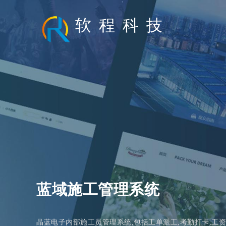
软
程
科
技
政采云供应商
蓝域施工管理系统
晶蓝电子内部施工员管理系统,包括工单派工,考勤打卡,工资