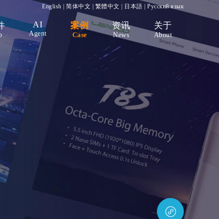
English
|
简体中文
|
繁體中文
|
日本語
|
Русский язык
AI
件
案例
资讯
关于
Agent
p
Case
News
About