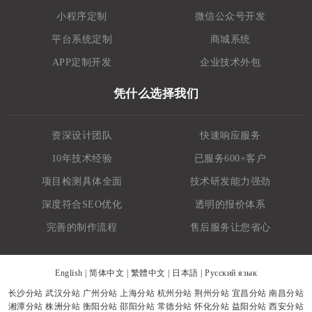
小程序定制
微信公众号开发
平台系统定制
商城系统
APP定制开发
企业技术外包
凭什么选择我们
资深设计团队
快速响应服务
10年技术经验
已服务600+客户
项目检测具体全面
技术研发能力强劲
深度符合SEO优化
透明的报价体系
完善的制作流程
售后服务让您省心
English
|
简体中文
|
繁體中文
|
日本語
|
Русский язык
长沙分站
武汉分站
广州分站
上海分站
杭州分站
荆州分站
宜昌分站
南昌分站
湘潭分站
株洲分站
衡阳分站
邵阳分站
常德分站
怀化分站
益阳分站
西安分站