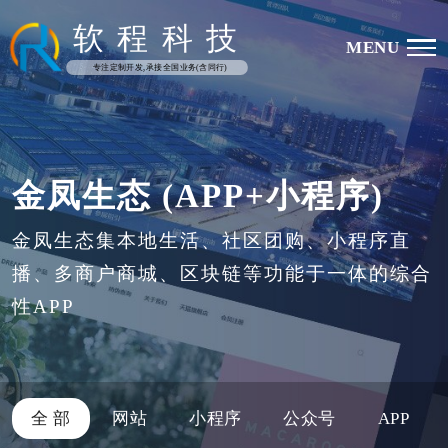
软
程
科
技
MENU
专注定制开发,承接全国业务(含同行)
金凤生态 (APP+小程序)
金凤生态集本地生活、社区团购、小程序直
播、多商户商城、区块链等功能于一体的综合
性APP
全 部
网站
小程序
公众号
APP