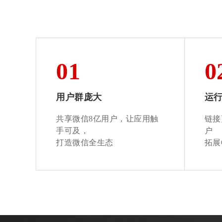
01
0
用户群庞大
运
共享微信8亿用户，让应用触
链接
手可及，
户
打造微信全生态
拓展