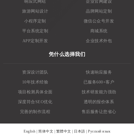
响应式网站
企业官网建设
旅游网站设计
品牌网站定制
小程序定制
微信公众号开发
平台系统定制
商城系统
APP定制开发
企业技术外包
凭什么选择我们
资深设计团队
快速响应服务
10年技术经验
已服务600+客户
项目检测具体全面
技术研发能力强劲
深度符合SEO优化
透明的报价体系
完善的制作流程
售后服务让您省心
English
|
简体中文
|
繁體中文
|
日本語
|
Русский язык