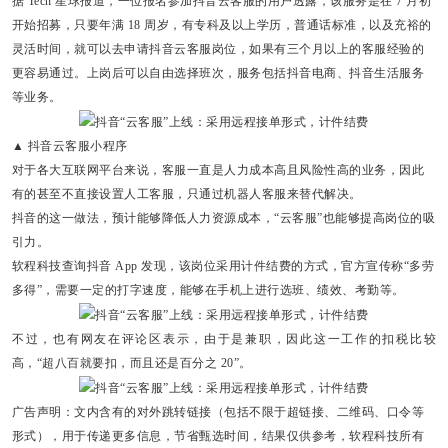
据 Tech 星球报道，一位报名参加抖音云客服的用户透露，该服务是在 7 月初
开始招募，
只要年满 18 周岁，有专科及以上学历，普通话标准，以及充裕的
灵活时间，就可以去申请抖音云客服岗位
，如果有三个月以上的客服经验的
更容易通过。上岗后可以自由选择班次，服务包括抖音电商、抖音生活服务
等业务。
▲ 抖音云客服小程序
对于各大互联网平台来说，客服一直是人力成本高且风险性高的业务，因此
有的甚至不直接设置人工客服，只通过机器人客服来替代解决。
抖音的这一做法，预计能够降低人力资源成本，“云客服”也能够提高岗位的吸
引力。
软程科技查询抖音 App 发现，
该岗位采用计件结费的方式，官方宣传称“多劳
多得”
，需要一定的打字速度，能够在手机上进行选班、绩效、考勤等。
不过，也有网友在评论区表示，由于是兼职，因此这一工作的扣税比较
高，“超八百就要扣，而且还是百分之 20”。
广告声明：文内含有的对外跳转链接（包括不限于超链接、二维码、口令等
形式），用于传递更多信息，节省甄选时间，结果仅供参考，软程科技所有