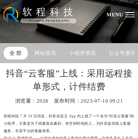
软
程
科
技
MENU
专注定制开发,承接全国业务(含同行)
全 部
网站资讯
小程序资讯
公众号资讯
抖音“云客服”上线：采用远程接
单形式，计件结费
浏览量：
2928 发布时间：2023-07-10 09:21
软程科技
7 月 10 日消息，
抖音在其主 App 内上线了一个名为“抖音云客服”的
小程序
，主要是为了招募喜欢兼职、有空闲时间的人，为抖音提供线上客服
服务，丰富平台的客服体系。