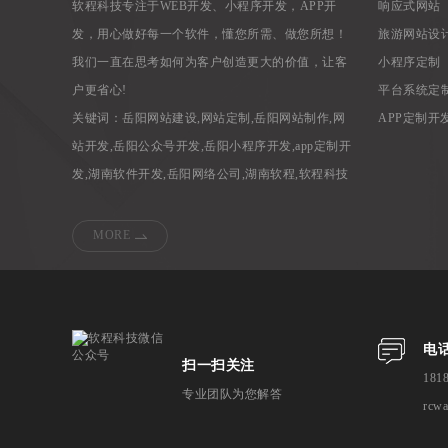
软程科技专注于WEB开发、小程序开发，APP开
响应式网站
发，用心做好每一个软件，懂您所需、做您所想！
旅游网站设
我们一直在思考如何为客户创造更大的价值，让客
小程序定制
户更省心!
平台系统定
关键词：
岳阳网站建设
,
网站定制
,
岳阳网站制作
,
网
APP定制开
站开发
,
岳阳公众号开发
,
岳阳小程序开发
,
app定制开
发
,
湖南软件开发
,
岳阳网络公司
,
湖南软程
,
软程科技
MORE
电话
扫一扫关注
181
专业团队为您解答
rcw