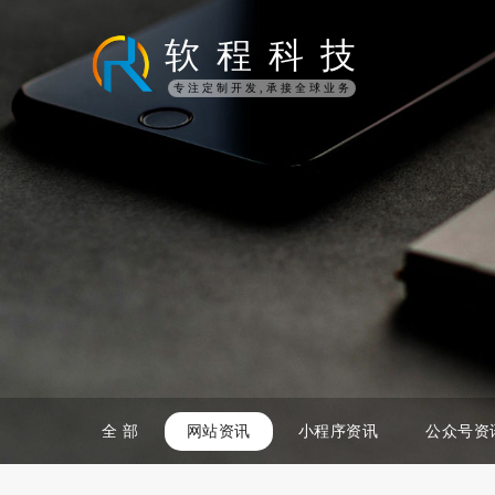
软
程
科
技
专注定制开发,承接全球业务
全 部
网站资讯
小程序资讯
公众号资