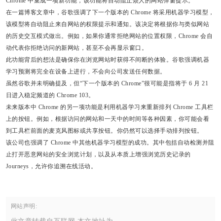
Chrome 中集成一项新功能，该功能将自动阻止烦人的网站弹窗提示。
在一篇博客文章中，谷歌强调了下一个版本的 Chrome 将采用机器学习模型，
该模型将自动阻止来自网站的权限提示和通知。该决定将根据你与类似网站
的历史交互模式做出。例如，
如果你通常拒绝网站的位置权限，Chrome 会自
动代表你拒绝访问的新网站，甚至不会再显示窗口。
此功能背后的想法是确保你在浏览网站时获得不间断的体验。谷歌强调机器
学习预测将完全在设备上进行，不会向公司发送任何数据。
虽然谷歌并未明确提及，但“下一个版本的 Chrome”很可能是指将于 6 月 21
日进入稳定频道的 Chrome 103。
未来版本中 Chrome 的另一项功能是利用机器学习来重新排列 Chrome 工具栏
上的按钮。例如，根据访问的网站和一天中的时间等各种因素，你可能会看
到工具栏前面的麦克风图标或共享按钮。你仍然可以选择手动排列按钮。
该公司也强调了 Chrome 中其他机器学习模型的成功。其中包括自动检测并阻
止打开恶意网站的安全浏览计划，以及从本质上增强浏览历史记录的
Journeys，允许你追溯在线活动。
网站声明: