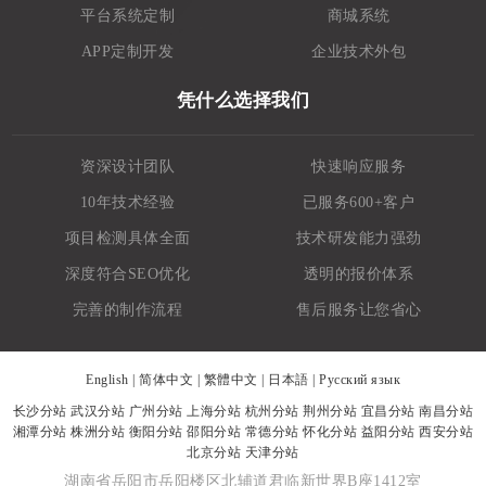
平台系统定制
商城系统
APP定制开发
企业技术外包
凭什么选择我们
资深设计团队
快速响应服务
10年技术经验
已服务600+客户
项目检测具体全面
技术研发能力强劲
深度符合SEO优化
透明的报价体系
完善的制作流程
售后服务让您省心
English
|
简体中文
|
繁體中文
|
日本語
|
Русский язык
长沙分站
武汉分站
广州分站
上海分站
杭州分站
荆州分站
宜昌分站
南昌分站
湘潭分站
株洲分站
衡阳分站
邵阳分站
常德分站
怀化分站
益阳分站
西安分站
北京分站
天津分站
湖南省岳阳市岳阳楼区北辅道君临新世界B座1412室