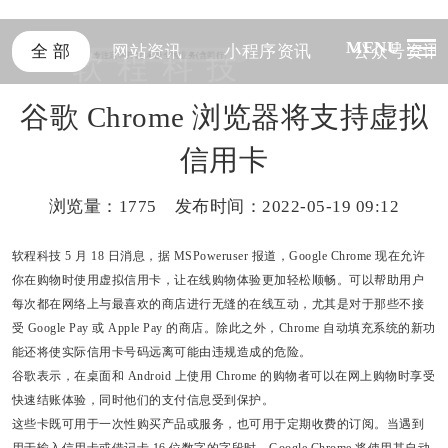
MENU
全 部
网站资讯
小程序资讯
公众号资讯
软
程
科
技
专注定制开发,承接全国业务(含同行)
谷歌 Chrome 浏览器将支持虚拟
信用卡
浏览量：
1775 发布时间：2022-05-19 09:12
软程科技
5 月 18 日消息，据 MSPoweruser 报道，Google Chrome 现在允许
你在购物时使用虚拟信用卡，让在线购物体验更加轻松顺畅。可以帮助用户
每次都在网络上与最喜欢的商店进行无缝的在线互动，尤其是对于那些不接
受 Google Pay 或 Apple Pay 的商店。除此之外，
Chrome 自动填充系统的新功
能还将使实际信用卡号码远离可能由违规造成的危险。
谷歌表示，在桌面和 Android 上使用 Chrome 的购物者可以在网上购物时享受
快速结账体验，同时他们的支付信息受到保护。
这些卡既可用于一次性购买产品或服务，也可用于定期收费的订阅。当遇到
用于输入信用卡或借记卡 16 位数字的字段时，Google Chrome 将使用其自动