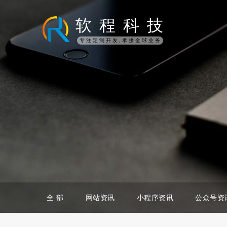
软
程
科
技
专注定制开发,承接全球业务
全 部
网站资讯
小程序资讯
公众号资