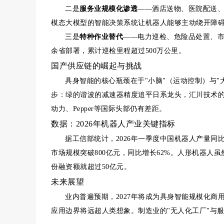
二是
服务业规模化渗透
——酒店送物、医院配送
模态大模型的智能决策系统让机器人能够主动绕开障
三是
特种作业替代
——电力巡检、危险品处置、市
余省部署，累计巡检里程超过500万公里。
国产供应链的崛起与挑战
具身智能的核心瓶颈在于"小脑"（运动控制）与
步：绿的谐波的减速器精度追平日系龙头，汇川技术的
动力、Pepper等国际头部仍有差距。
数据：2026年机器人产业关键指标
据工信部统计，2026年一季度中国机器人产量同比
市场规模突破800亿元，同比增长62%。人形机器人
份融资额就超过50亿元。
未来展望
业内普遍预期，2027年将成为具身智能规模化
应用边界将远超人类想象。制造业的"无人化工厂"与服