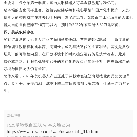
全统计，仅今年第一季度，国内人形机器人订单金额已超过20亿元。
成本端的变化同样显著。随着供应链成熟和核心零部件国产化率提升，人形
机器人的整机成本在过去18个月内下降了约35%。某款面向工业场景的人形机
器人当前售价已降至40万元以内，预计到2027年有望进入30万元区间。
四、挑战依然存在
尽管进展迅速，机器人产业仍面临多重挑战。首先是数据瓶颈——高质量的
操作训练数据获取成本高、周期长，成为算法迭代的主要制约。其次是复杂
场景下的可靠性问题，在开放环境中长时间稳定运行仍是技术难点。此外，
核心减速器、伺服电机等零部件的国产化程度虽已显著提升，但在高端产品
领域与国际龙头仍有差距。
总体来看，2026年的机器人产业正处于从技术验证迈向规模化商用的关键节
点。灵巧手、多模态AI、成本下降三重因素叠加，标志着一个新生产力的诞
生。
网站声明:
此文章转载自互联网,本文地址为
https://www.rcwap.com/wap/newsdetail_815.html