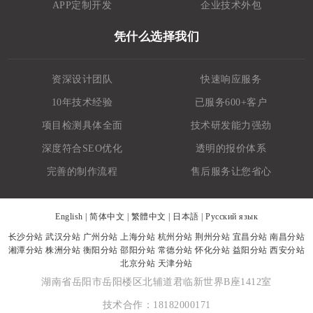
APP定制开发
企业技术外包
凭什么选择我们
资深设计团队
快速响应服务
10年技术经验
已服务600+客户
项目检测具体全面
技术研发能力强劲
深度符合SEO优化
透明的报价体系
完善的制作流程
售后服务让您省心
English
|
简体中文
|
繁體中文
|
日本語
|
Русский язык
长沙分站
武汉分站
广州分站
上海分站
杭州分站
荆州分站
宜昌分站
南昌分站
湘潭分站
株洲分站
衡阳分站
邵阳分站
常德分站
怀化分站
益阳分站
西安分站
北京分站
天津分站
湖南省岳阳市岳阳楼区北辅道君临新世界B座1412室
技术合作：18182000171