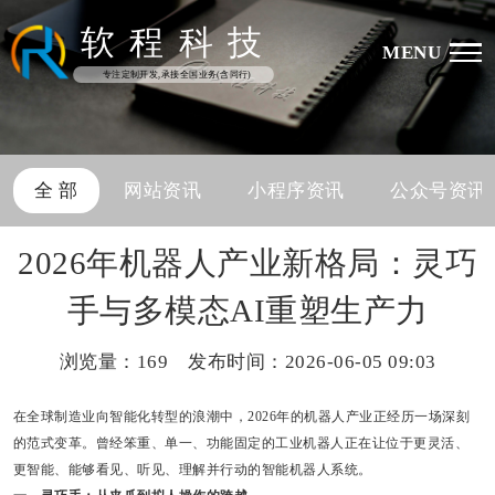
软
程
科
技
MENU
专注定制开发,承接全国业务(含同行)
全 部
网站资讯
小程序资讯
公众号资讯
2026年机器人产业新格局：灵巧
手与多模态AI重塑生产力
浏览量：
169 发布时间：2026-06-05 09:03
在全球制造业向智能化转型的浪潮中，2026年的机器人产业正经历一场深刻
的范式变革。曾经笨重、单一、功能固定的工业机器人正在让位于更灵活、
更智能、能够看见、听见、理解并行动的智能机器人系统。