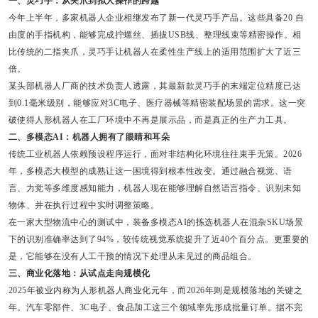
一、灵巧手：从夹爪到拟人操作的跨越
今年上半年，多家机器人企业相继发布了新一代灵巧手产品。这些具备20 自
由度的手指机构，能够完成拧螺丝、插拔USB线、整理线束等精密操作。相
比传统的二指夹爪，灵巧手让机器人在柔性生产线上的适用范围扩大了近三
倍。
某头部机器人厂商的技术负责人透露，其最新款灵巧手的末端定位精度已达
到0.1毫米级别，能够应对3C电子、医疗器械等精密装配场景的需求。这一突
破使得人形机器人在工厂环境中不再是展示品，而是真正的生产力工具。
二、多模态AI：机器人拥有了眼睛和耳朵
传统工业机器人依赖预设程序运行，面对非结构化环境往往束手无策。2026
年，多模态大模型的成熟让这一困境得到根本性改变。通过融合视觉、语
言、力觉等多维度感知能力，机器人现在能够理解自然语言指令、识别未知
物体、并在执行过程中实时调整策略。
在一家大型物流中心的测试中，装备多模态AI的拣选机器人在混杂SKU场景
下的识别准确率达到了94%，较传统视觉系统提升了近40个百分点。更重要的
是，它能够在没有人工干预的情况下处理从未见过的商品组合。
三、商业化落地：从试点走向规模化
2025年被业内称为人形机器人商业化元年，而2026年则是规模落地的关键之
年。汽车零部件、3C电子、食品加工这三个领域率先形成批量订单。据不完