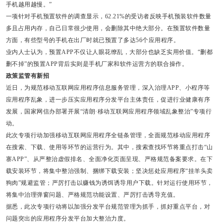
手机越用越慢。”
一项针对手机预置软件的调查显示，62.21%的受访者反映手机预装软件数量
多且占用内存，自己日常很少使用，会删除其中绝大部分。在预置软件数量
方面，有些型号的手机在出厂时就已预置了多达56个应用程序。
业内人士认为，预置APP不仅让人眼花缭乱，大部分也缺乏实用价值。“删都
删不掉”的预置APP背后实则是手机厂家和软件运营方的联合操作。
政策监管有新招
近日，为规范移动互联网应用程序信息服务管理，深入治理APP、小程序等
应用程序乱象，进一步压实应用程序分发平台主体责任，促进行业健康有序
发展，国家网信办部署开展“清朗·移动互联网应用程序领域乱象整治”专项行
动。
此次专项行动加强移动互联网应用程序全链条管理，全面规范移动应用程序
在搜索、下载、使用等环节的运营行为。其中，搜索查找环节将重点打击“山
寨APP”、从严整治虚假排名、全面净化页面呈现、严格规范备案要求。在下
载安装环节，将集中整治强制、捆绑下载安装；坚决惩处应用程序“挂羊头卖
狗肉”规避监管；严厉打击以赚钱为诱饵诱导用户下载。针对运行使用环节，
将集中治理弹窗问题、严格规范功能设置、严厉打击诱导充值。
据悉，此次专项行动将以加强分发平台规范管理为抓手，抓好重点平台，对
问题突出的应用程序分发平台加大整治力度。