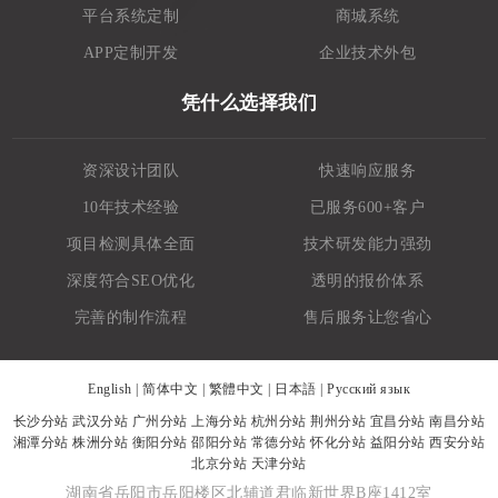
平台系统定制
商城系统
APP定制开发
企业技术外包
凭什么选择我们
资深设计团队
快速响应服务
10年技术经验
已服务600+客户
项目检测具体全面
技术研发能力强劲
深度符合SEO优化
透明的报价体系
完善的制作流程
售后服务让您省心
English
|
简体中文
|
繁體中文
|
日本語
|
Русский язык
长沙分站
武汉分站
广州分站
上海分站
杭州分站
荆州分站
宜昌分站
南昌分站
湘潭分站
株洲分站
衡阳分站
邵阳分站
常德分站
怀化分站
益阳分站
西安分站
北京分站
天津分站
湖南省岳阳市岳阳楼区北辅道君临新世界B座1412室