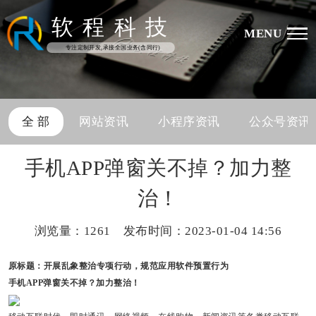
软
程
科
技
MENU
专注定制开发,承接全国业务(含同行)
全 部
网站资讯
小程序资讯
公众号资讯
手机APP弹窗关不掉？加力整
治！
浏览量：
1261 发布时间：2023-01-04 14:56
原标题：开展乱象整治专项行动，规范应用软件预置行为
手机APP弹窗关不掉？加力整治！