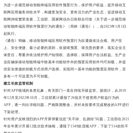
为进一步规范移动智能终端应用软件预置行为，保护用户权益，提升移动互
联网应用服务供给水平，构建更加安全、更有活力的产业生态，促进移动互
联网持续繁荣发展，工信部、国家网信办日前联合印发《关于进一步规范移
动智能终端应用软件预置行为的通告》（简称《通告》），自2023年1月1日
起执行。
《通告》明确，移动智能终端应用软件预置行为应遵循依法合规、用户至
上、安全便捷、最小必要的原则，依据谁预置、谁负责的要求，落实企业主
体责任，尊重并依法维护用户知情权、选择权，保障用户合法权益。生产企
业应确保移动智能终端中除基本功能软件外的预置应用软件均可卸载，并提
供安全便捷的卸载方式供用户选择。实现同一基本功能的预置应用软件，至
多有一个可设置为不可卸载。
建立长效监管机制
针对APP领域的各类乱象，有关部门一直在持续升级监管。据统计，从2019
年12月至2022年10月，工信部累计通报了26批关于侵害用户权益行为的
APP，逐一列出详细问题，严格限期整改，并对未按要求完成整改的APP进行
下架处理。
针对用户反映强烈的APP开屏弹窗信息“关不掉、乱跳转”问题，工信部在2021
年全年累计开展12批次技术抽检，通报了1549款违规APP，下架了514款拒不