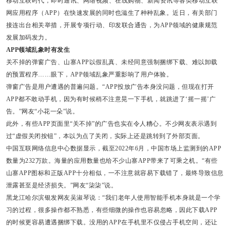
移动互联时代，即时通讯、网络视频、在线购物、新闻资讯等各类移动互联
网应用程序（APP）在快速发展的同时也滋生了种种乱象。近日，有关部门
接连出台相关举措，开展专项行动、印发联合通告，为APP领域的健康规范
发展加码发力。
APP领域乱象时有发生
关不掉的弹窗广告、山寨APP以假乱真、未经同意强制捆绑下载、难以卸载
的预置程序……眼下，APP领域乱象严重影响了用户体验。
弹窗广告是用户遭遇的普遍问题。“APP投放广告本身没问题，但现在打开
APP都不敢动手机，因为有时候稍不注意晃一下手机，就跳进了‘摇一摇’广
告。”网友“小花一朵”说。
此外，有些APP页面里“关不掉”的广告也实在令人糟心。不少网友表示遇到
过“虚假关闭按钮”，本以为点了关闭，实际上还是跳转到了外部页面。
中国互联网络信息中心数据显示，截至2022年6月，中国市场上监测到的APP
数量为232万款。海量的应用数量也给不少山寨APP带来了可乘之机。“有些
山寨APP图标和正版APP十分相似，一不注意就容易下载错了，最终导致信息
泄露甚至是经济损失。”网友“柒柒”说。
黑龙江哈尔滨银发网友吴淑琴说：“我们老年人使用智能手机本身就是一个学
习的过程，很多操作都不熟悉，有些细微的操作也容易忽略，因此下载APP
的时候更容易遭遇捆绑下载。没用的APP在手机里不仅侵占手机空间，还让