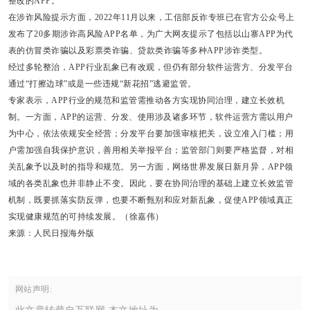
整改的APP。
在涉诈风险提示方面，2022年11月以来，工信部反诈专班已在官方公众号上
发布了20多期涉诈高风险APP名单，为广大网友提示了包括以山寨APP为代
表的仿冒类诈骗以及彩票类诈骗、贷款类诈骗等多种APP涉诈类型。
经过多轮整治，APP行业乱象已有改观，但仍有部分软件运营方、分发平台
通过“打擦边球”或是一些违规“新花招”逃避监管。
专家表示，APP行业的规范和监管需推动各方实现协同治理，建立长效机
制。一方面，APP的运营、分发、使用涉及诸多环节，软件运营方需以用户
为中心，依法依规安全经营；分发平台要加强审核把关，设立准入门槛；用
户需加强自我保护意识，善用相关举报平台；监管部门则要严格监督，对相
关乱象予以及时的指导和规范。另一方面，网络世界发展日新月异，APP领
域的各类乱象也并非静止不变。因此，要在协同治理的基础上建立长效监管
机制，既要抓落实防反弹，也要不断甄别和应对新乱象，促使APP领域真正
实现健康规范的可持续发展。（徐嘉伟）
来源：人民日报海外版
网站声明: