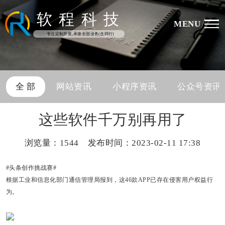
软
程
科
技
MENU
专注定制开发,承接全国业务(含同行)
全 部
网站资讯
小程序资讯
公众号资讯
这些软件千万别再用了
浏览量：
1544 发布时间：2023-02-11 17:38
#头条创作挑战赛#
根据工业和信息化部门通信管理局报到，这46款APP已存在侵害用户权益行
为。