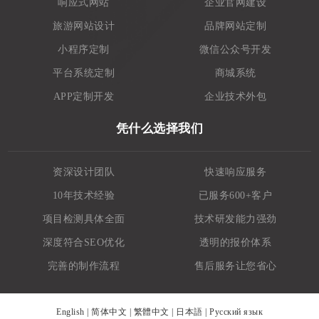
响应式网站
企业官网建设
旅游网站设计
品牌网站定制
小程序定制
微信公众号开发
平台系统定制
商城系统
APP定制开发
企业技术外包
凭什么选择我们
资深设计团队
快速响应服务
10年技术经验
已服务600+客户
项目检测具体全面
技术研发能力强劲
深度符合SEO优化
透明的报价体系
完善的制作流程
售后服务让您省心
English
|
简体中文
|
繁體中文
|
日本語
|
Русский язык