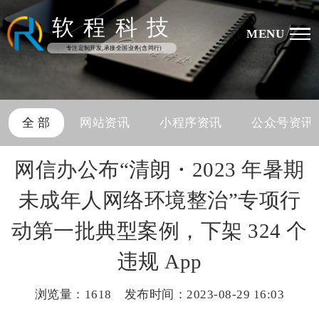
软
程
科
技
MENU
专注定制开发,承接全国业务(含同行)
全 部
网站资讯
小程序资讯
公众号资讯
网信办公布“清朗・2023 年暑期
未成年人网络环境整治”专项行
动第一批典型案例，下架 324 个
违规 App
浏览量：
1618 发布时间：2023-08-29 16:03