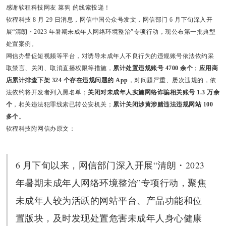
感谢软程科技网友
菜狗
的线索投递！
软程科技
8 月 29 日消息，网信中国公众号发文，网信部门 6 月下旬深入开
展“清朗・2023 年暑期未成年人网络环境整治”专项行动，现公布第一批典型
处置案例。
网信办督促短视频等平台，对诱导未成年人不良行为的违规账号依法依约采
取禁言、关闭、取消直播权限等措施，
累计处置违规账号 4700 余个
；
应用商
店累计排查下架 324 个存在违规问题的 App
，对问题严重、屡次违规的，依
法依约将开发者列入黑名单；
关闭对未成年人实施网络诈骗相关账号 1.3 万余
个
，相关违法犯罪线索已转公安机关；
累计关闭涉黄涉赌违法违规网站 100
多个
。
软程科技附网信办原文：
6 月下旬以来，网信部门深入开展“清朗・2023
年暑期未成年人网络环境整治”专项行动，聚焦
未成年人较为活跃的网站平台、产品功能和位
置版块，及时发现处置危害未成年人身心健康