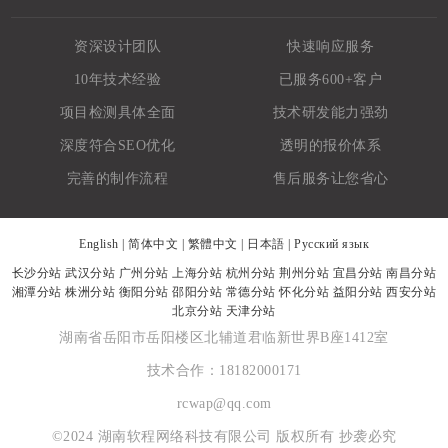
资深设计团队
快速响应服务
10年技术经验
已服务600+客户
项目检测具体全面
技术研发能力强劲
深度符合SEO优化
透明的报价体系
完善的制作流程
售后服务让您省心
English
|
简体中文
|
繁體中文
|
日本語
|
Русский язык
长沙分站
武汉分站
广州分站
上海分站
杭州分站
荆州分站
宜昌分站
南昌分站
湘潭分站
株洲分站
衡阳分站
邵阳分站
常德分站
怀化分站
益阳分站
西安分站
北京分站
天津分站
湖南省岳阳市岳阳楼区北辅道君临新世界B座1412室
技术合作：18182000171
rcwap@qq.com
©2024 湖南软程网络科技有限公司 版权所有 抄袭必究